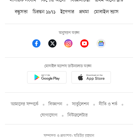
নাগরিক সংবাদ
কিশোর আলো
বিজ্ঞানচিন্তা
প্রথম আলো ট্রাস্ট
বন্ধুসভা
চিরন্তন ১৯৭১
ইপেপার
প্রথমা
মোবাইল ভ্যাস
অনুসরণ করুন
মোবাইল অ্যাপস ডাউনলোড করুন
আমাদের সম্পর্কে
বিজ্ঞাপন
সার্কুলেশন
নীতি ও শর্ত
যোগাযোগ
নিউজলেটার
সম্পাদক ও প্রকাশক: মতিউর রহমান