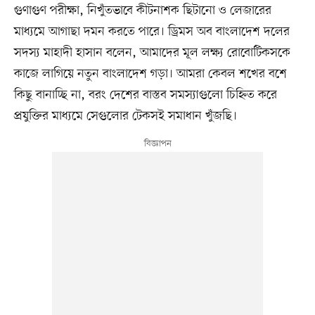
গুণাগুণ পরীক্ষা, নিখুঁতভাবে কীটনাশক ছিটানো ও লেজারের
মাধ্যমে আগাছা দমন করতে পারে। ড্রিমস অব বাংলাদেশ দলের
সদস্য মাহাদী হাসান বলেন, আমাদের মূল লক্ষ্য রোবোটিকসকে
কাজে লাগিয়ে নতুন বাংলাদেশ গড়া। আমরা কেবল শখের বশে
কিছু বানাচ্ছি না, বরং দেশের বাস্তব সমস্যাগুলো চিহ্নিত করে
প্রযুক্তির মাধ্যমে সেগুলোর টেকসই সমাধান খুঁজছি।