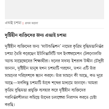
এআই চশমা
প্রথম আলো
দৃষ্টিহীন ব্যক্তিদের জন্য এআই চশমা
দৃষ্টিহীন ব্যক্তিদের জন্য ‘সাউন্ডভিশন’ নামের কৃত্রিম বুদ্ধিমত্তানির্ভর
চশমা তৈরি করেছেন ইউনিভার্সিটি অব ইনফরমেশন টেকনোলজি
অ্যান্ড সায়েন্সেসের শিক্ষার্থীরা। দলের সদস্য ইশরাক উদ্দীন চৌধুরী
জানান, দৃষ্টিহীন মানুষ যখন চশমাটি পরবেন, তখন এটি তাঁর
সামনের পরিবেশকে স্ক্যান করবে। তাঁর সামনে কী আছে, কত দূরে
আছে—সবকিছু চশমাটি তাঁকে শব্দের মাধ্যমে জানাবে। আমরা
কৃত্রিম বুদ্ধিমত্তা প্রযুক্তি ব্যবহার করে দৃষ্টিহীন ব্যক্তিদের
পরনির্ভরশীলতা কমিয়ে তাঁদের চলাফেরা নিরাপদ করতে চেষ্টা
করছি।