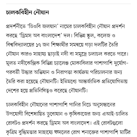
চালকবিহীন নৌযান
প্রদর্শনীতে ‘ডিওবি জলযান’ নামের চালকবিহীন নৌযান প্রদর্শন
করছে ‘ড্রিমস অব বাংলাদেশ’ দল। বিভিন্ন স্কুল, কলেজ ও
বিশ্ববিদ্যালয়ের ১৭ জন শিক্ষার্থীর সমন্বয়ে গড়া দলটির তৈরি
নৌযান কারও সাহায্য ছাড়াই নদী বা সমুদ্রে চলাচল করতে পারে।
মূলত নদীকেন্দ্রিক বিভিন্ন চ্যালেঞ্জ মোকাবিলার পাশাপাশি দুর্যোগ–
পরবর্তী উদ্ধার অভিযান ও নিরাপত্তা কার্যক্রম পরিচালনার জন্য
তৈরি করা হয়েছে নৌযানটি। ইতিমধ্যে আন্তর্জাতিক প্রতিযোগিতায়
দেশের হয়ে প্রতিনিধিত্বও করেছে নৌযানটি।
চালকবিহীন নৌযানের পাশাপাশি পানির নিচে অনুসন্ধানের
উপযোগী বিশেষায়িত ডুবোযান ও কৃষিকাজের জন্য এআই-চালিত
রোবটও প্রদর্শন করছে ড্রিমস অব বাংলাদেশ। এই রোবটগুলো
কৃত্রিম বুদ্ধিমত্তার সাহায্যে ফসলের রোগ শনাক্তের পাশাপাশি মাটির