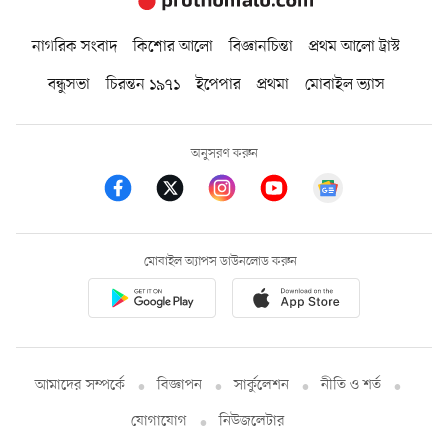
নাগরিক সংবাদ
কিশোর আলো
বিজ্ঞানচিন্তা
প্রথম আলো ট্রাস্ট
বন্ধুসভা
চিরন্তন ১৯৭১
ইপেপার
প্রথমা
মোবাইল ভ্যাস
অনুসরণ করুন
মোবাইল অ্যাপস ডাউনলোড করুন
আমাদের সম্পর্কে
বিজ্ঞাপন
সার্কুলেশন
নীতি ও শর্ত
যোগাযোগ
নিউজলেটার