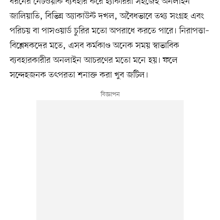
ধরনের নেটওয়ার্ক ব্যবহার করে হ্যাকাররা সহজেই অনলাইন
জালিয়াতি, বিভিন্ন অ্যাকাউন্ট দখল, অবৈধভাবে তথ্য সংগ্রহ এবং
পরিচয় বা পাসওয়ার্ড চুরির মতো অপরাধে করতে পারে। নিরাপত্তা–
বিশ্লেষকদের মতে, এসব কর্মকাণ্ড অনেক সময় স্বাভাবিক
ব্যবহারকারীর অনলাইন আচরণের মতো মনে হয়। ফলে
সন্দেহজনক তৎপরতা শনাক্ত করা খুব জটিল।