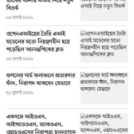
হ্যাকের ঘটনায় এআই নিয়ে নতুন
বিতর্ক
০৪ আগস্ট ২০২৬
ওপেনএআইয়ের তৈরি এআই
মডেলের মতো নিয়ন্ত্রণহীন হয়ে
পড়েছিল অ্যানথ্রপিকের ক্লড
০২ আগস্ট ২০২৬
গুগলের সার্চ ফলাফলে প্রতারণার
ফাঁদ, নিরাপদ থাকবেন যেভাবে
৩১ জুলাই ২০২৬
একসঙ্গে আইওএস,
আইপ্যাডওএস, ম্যাকওএস,
ওয়াচওএসের নিরাপত্তা হালনাগাদ