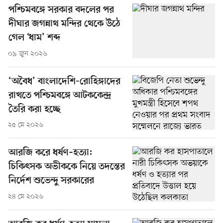
পশ্চিমবঙ্গে সরকার বদলের পর
দীঘার জগন্নাথ মন্দির থেকে উঠে
গেল ‘ধাম’ শব্দ
০৯ জুন ২০২৬
‘অবৈধ’ বাংলাদেশি-রোহিঙ্গাদের
রাখতে পশ্চিমবঙ্গে আটককেন্দ্র
তৈরি করা হচ্ছে
২৫ মে ২০২৬
আরজি করে ধর্ষণ–হত্যা:
চিকিৎসক অভীককে নিয়ে তদন্তের
নির্দেশ শুভেন্দু সরকারের
২৪ মে ২০২৬