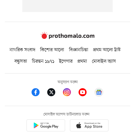
নাগরিক সংবাদ
কিশোর আলো
বিজ্ঞানচিন্তা
প্রথম আলো ট্রাস্ট
বন্ধুসভা
চিরন্তন ১৯৭১
ইপেপার
প্রথমা
মোবাইল ভ্যাস
অনুসরণ করুন
মোবাইল অ্যাপস ডাউনলোড করুন