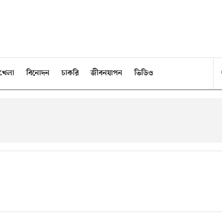
খেলা
বিনোদন
চাকরি
জীবনযাপন
ভিডিও