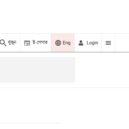
খুঁজুন
ই-পেপার
Login
Eng