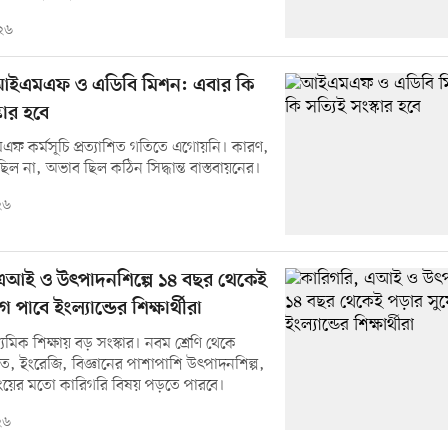
২৬
ইএমএফ ও এডিবি মিশন: এবার কি
কার হবে
 কর্মসূচি প্রত্যাশিত গতিতে এগোয়নি। কারণ,
িল না, অভাব ছিল কঠিন সিদ্ধান্ত বাস্তবায়নের।
২৬
এআই ও উৎপাদনশিল্পে ১৪ বছর থেকেই
পাবে ইংল্যান্ডের শিক্ষার্থীরা
ধ্যমিক শিক্ষায় বড় সংস্কার। নবম শ্রেণি থেকে
গণিত, ইংরেজি, বিজ্ঞানের পাশাপাশি উৎপাদনশিল্প,
ের মতো কারিগরি বিষয় পড়তে পারবে।
২৬