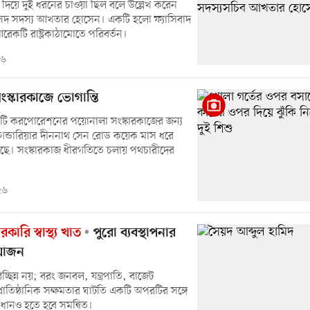
য দিয়ে দুই ধরনের চাওয়া ছিল বলে উল্লেখ করেন
দ সদস্য আখতার হোসেন। একটি হলো ফ্যাসিবাদ
আরেকটি রাষ্ট্রকাঠামোতে পরিবর্তন।
২৬
ংস্কারকাজে ভোগান্তি
সিটি করপোরেশনের পয়োনালা সংস্কারকাজের জন্য
গেন্ডারিয়ার দীননাথ সেন রোড কয়েক মাস ধরে
য়েছে। সংস্কারকাজ ধীরগতিতে চলায় পথচারীদের
২৬
ারি স্বাস্থ্য খাত
পুরো ব্যবস্থাপনার
রয়োজন
চ্ছিন্ন নয়; বরং জনবল, যন্ত্রপাতি, বাজেট
 প্রাতিষ্ঠানিক সক্ষমতার ঘাটতি একটি অপরটির সঙ্গে
াধানও হতে হবে সমন্বিত।