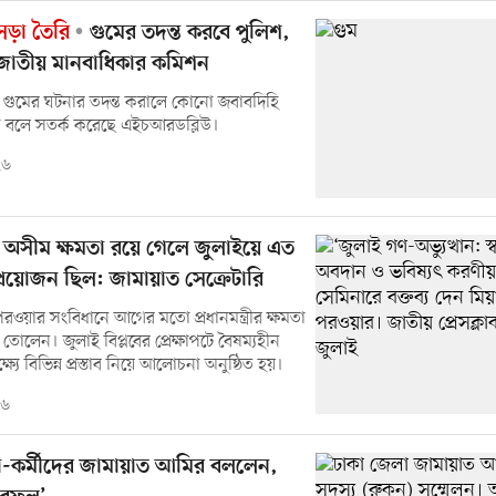
ড়া তৈরি
গুমের তদন্ত করবে পুলিশ,
ে জাতীয় মানবাধিকার কমিশন
 গুমের ঘটনার তদন্ত করালে কোনো জবাবদিহি
না বলে সতর্ক করেছে এইচআরডব্লিউ।
২৬
্রীর অসীম ক্ষমতা রয়ে গেলে জুলাইয়ে এত
প্রয়োজন ছিল: জামায়াত সেক্রেটারি
রওয়ার সংবিধানে আগের মতো প্রধানমন্ত্রীর ক্ষমতা
্ন তোলেন। জুলাই বিপ্লবের প্রেক্ষাপটে বৈষম্যহীন
ক্ষ্যে বিভিন্ন প্রস্তাব নিয়ে আলোচনা অনুষ্ঠিত হয়।
২৬
-কর্মীদের জামায়াত আমির বললেন,