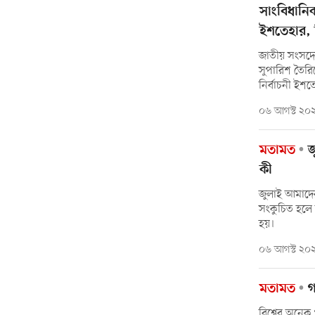
সাংবিধানি
ইশতেহার, ব
জাতীয় সংসদে
সুপারিশ তৈর
নির্বাচনী ইশ
০৬ আগস্ট ২০
মতামত
জ
কী
জুলাই আমাদে
সংকুচিত হলে
হয়।
০৬ আগস্ট ২০
মতামত
গ
বিশ্বের অনেক 