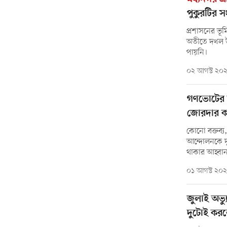
পুকুরটির স
প্রশাসনের ভূ
অতীতে দখল উচ
পায়নি।
০২ আগস্ট ২০
গণভোটের 
জোরদার কর
কোনো বক্তব্য,
আন্দোলনকে দু
থাকার আহ্বান
০১ আগস্ট ২০
জুলাই অভ্যু
দুটোই করত