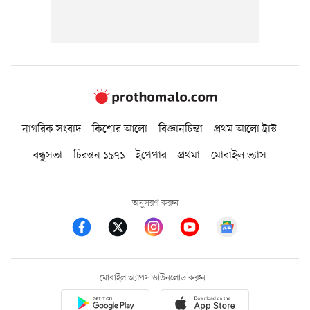
নাগরিক সংবাদ
কিশোর আলো
বিজ্ঞানচিন্তা
প্রথম আলো ট্রাস্ট
বন্ধুসভা
চিরন্তন ১৯৭১
ইপেপার
প্রথমা
মোবাইল ভ্যাস
অনুসরণ করুন
মোবাইল অ্যাপস ডাউনলোড করুন