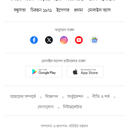
বন্ধুসভা
চিরন্তন ১৯৭১
ইপেপার
প্রথমা
মোবাইল ভ্যাস
অনুসরণ করুন
মোবাইল অ্যাপস ডাউনলোড করুন
আমাদের সম্পর্কে
বিজ্ঞাপন
সার্কুলেশন
নীতি ও শর্ত
যোগাযোগ
নিউজলেটার
সম্পাদক ও প্রকাশক: মতিউর রহমান