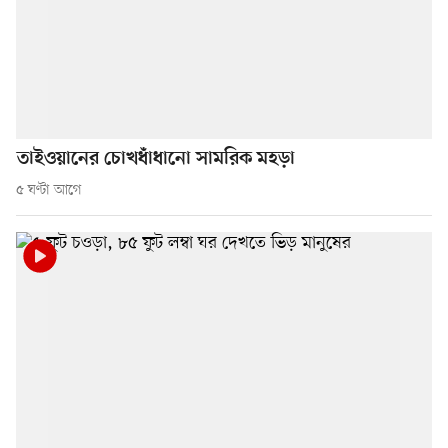
তাইওয়ানের চোখধাঁধানো সামরিক মহড়া
৫ ঘণ্টা আগে