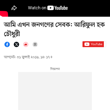
আমি এখন জনগণের সেবক: আরিফুল হক
চৌধুরী
আপডেট: ৩১ জুলাই ২০১৮, ১৪: ১৭