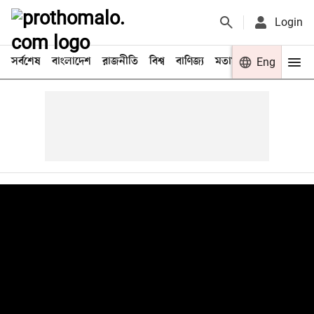
Login
সর্বশেষ
বাংলাদেশ
রাজনীতি
বিশ্ব
বাণিজ্য
মতামত
খেলা
Eng
বিনো