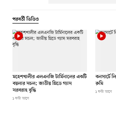
পরবর্তী ভিডিও
মহেশখালীর এলএনজি টার্মিনালের একটি
কনসার্টে 
বয়লার সচল; জাতীয় গ্রিডে গ্যাস
রুমি
সরবরাহ বৃদ্ধি
১ ঘণ্টা আগে
১ ঘণ্টা আগে