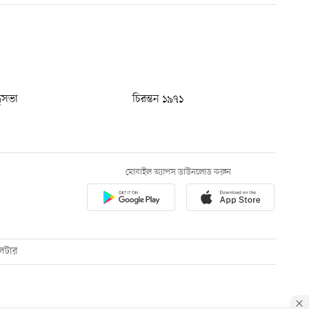
ধুসভা
চিরন্তন ১৯৭১
মোবাইল অ্যাপস ডাউনলোড করুন
েটার