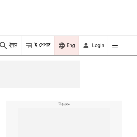
খুঁজুন
ই-পেপার
Login
Eng