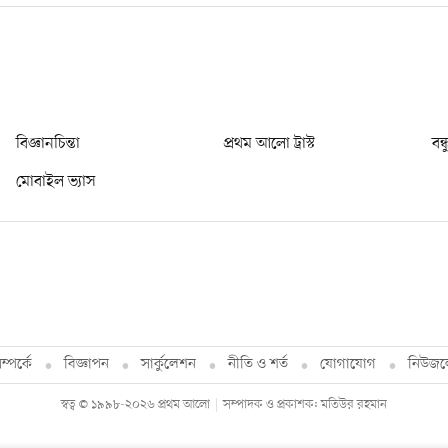
বিজ্ঞানচিন্তা
প্রথম আলো ট্রাস্ট
বন্
মোবাইল ভ্যাস
্পর্কে
বিজ্ঞাপন
সার্কুলেশন
নীতি ও শর্ত
যোগাযোগ
নিউজল
স্বত্ব © ১৯৯৮-২০২৬ প্রথম আলো
সম্পাদক ও প্রকাশক: মতিউর রহমান