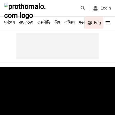
Login
সর্বশেষ
বাংলাদেশ
রাজনীতি
বিশ্ব
বাণিজ্য
মতামত
খেলা
Eng
বিনো