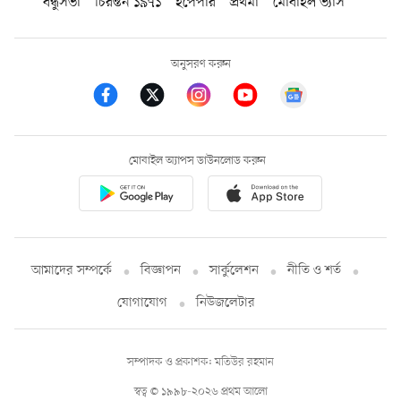
বন্ধুসভা
চিরন্তন ১৯৭১
ইপেপার
প্রথমা
মোবাইল ভ্যাস
অনুসরণ করুন
মোবাইল অ্যাপস ডাউনলোড করুন
আমাদের সম্পর্কে
বিজ্ঞাপন
সার্কুলেশন
নীতি ও শর্ত
যোগাযোগ
নিউজলেটার
সম্পাদক ও প্রকাশক: মতিউর রহমান
স্বত্ব © ১৯৯৮-২০২৬ প্রথম আলো