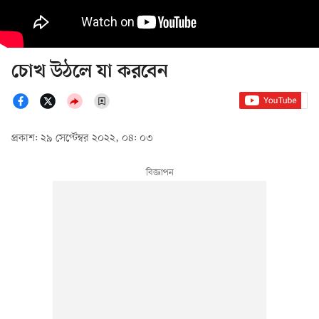
চোখ উঠলে যা করবেন
প্রকাশ: ২৯ সেপ্টেম্বর ২০২২, ০৪: ০৩