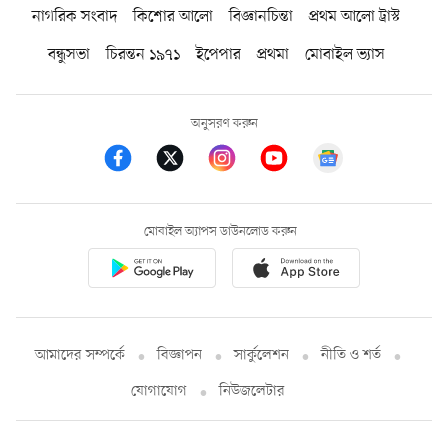
নাগরিক সংবাদ
কিশোর আলো
বিজ্ঞানচিন্তা
প্রথম আলো ট্রাস্ট
বন্ধুসভা
চিরন্তন ১৯৭১
ইপেপার
প্রথমা
মোবাইল ভ্যাস
অনুসরণ করুন
মোবাইল অ্যাপস ডাউনলোড করুন
আমাদের সম্পর্কে
বিজ্ঞাপন
সার্কুলেশন
নীতি ও শর্ত
যোগাযোগ
নিউজলেটার