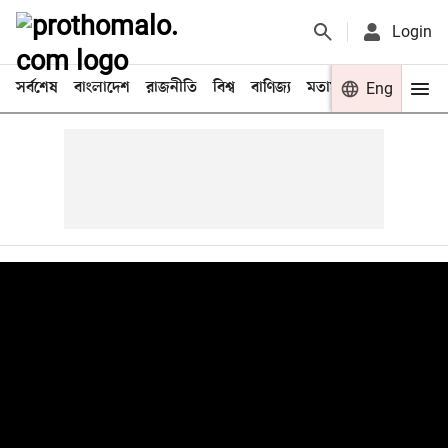
Login
সর্বশেষ
বাংলাদেশ
রাজনীতি
বিশ্ব
বাণিজ্য
মতামত
খেলা
Eng
বিনো