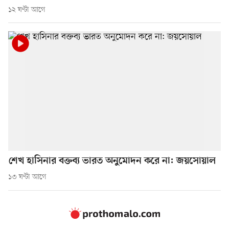
১২ ঘণ্টা আগে
শেখ হাসিনার বক্তব্য ভারত অনুমোদন করে না: জয়সোয়াল
১৩ ঘণ্টা আগে