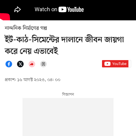
নান্দনিক নির্মাণের গল্প
ইট-কাঠ-সিমেন্টের দালানে জীবন জায়গা
করে নেয় এভাবেই
প্রকাশ: ১৬ আগস্ট ২০২৩, ০৪: ০০