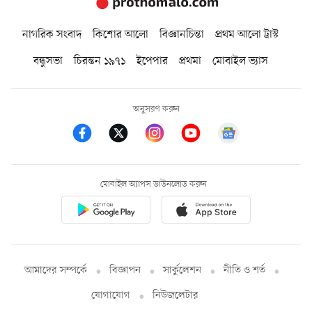
নাগরিক সংবাদ
কিশোর আলো
বিজ্ঞানচিন্তা
প্রথম আলো ট্রাস্ট
বন্ধুসভা
চিরন্তন ১৯৭১
ইপেপার
প্রথমা
মোবাইল ভ্যাস
অনুসরণ করুন
মোবাইল অ্যাপস ডাউনলোড করুন
আমাদের সম্পর্কে
বিজ্ঞাপন
সার্কুলেশন
নীতি ও শর্ত
যোগাযোগ
নিউজলেটার