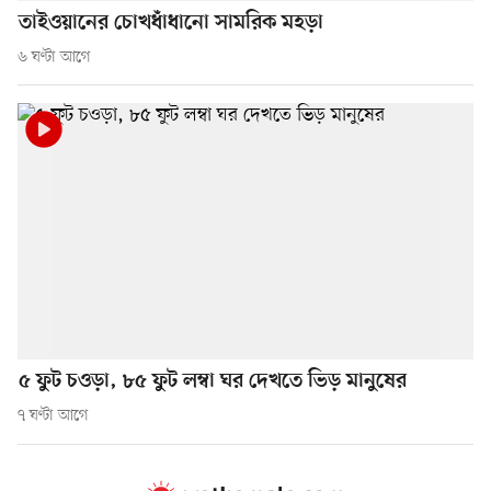
তাইওয়ানের চোখধাঁধানো সামরিক মহড়া
৬ ঘণ্টা আগে
৫ ফুট চওড়া, ৮৫ ফুট লম্বা ঘর দেখতে ভিড় মানুষের
৭ ঘণ্টা আগে