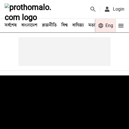
Login
সর্বশেষ
বাংলাদেশ
রাজনীতি
বিশ্ব
বাণিজ্য
মতামত
খেলা
Eng
বিনো