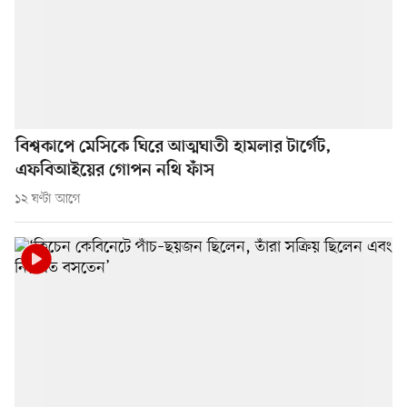
বিশ্বকাপে মেসিকে ঘিরে আত্মঘাতী হামলার টার্গেট,
এফবিআইয়ের গোপন নথি ফাঁস
১২ ঘণ্টা আগে