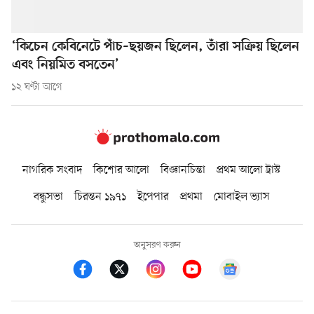
‘কিচেন কেবিনেটে পাঁচ–ছয়জন ছিলেন, তাঁরা সক্রিয় ছিলেন
এবং নিয়মিত বসতেন’
১২ ঘণ্টা আগে
নাগরিক সংবাদ
কিশোর আলো
বিজ্ঞানচিন্তা
প্রথম আলো ট্রাস্ট
বন্ধুসভা
চিরন্তন ১৯৭১
ইপেপার
প্রথমা
মোবাইল ভ্যাস
অনুসরণ করুন