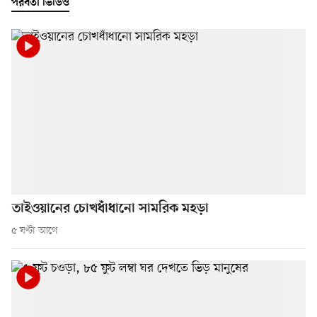
পরবর্তী ভিডিও
তাইওয়ানের চোখধাঁধানো সামরিক মহড়া
৫ ঘণ্টা আগে