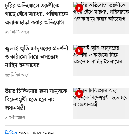
চুরির অভিযোগে তরুণীকে
গাছে বেঁধে মারধর, পরিবারকে
এলাকাছাড়া করার অভিযোগ
৪৭ মিনিট আগে
জুলাই স্মৃতি জাদুঘরের প্রদর্শনী
ও কাঠামো নিয়ে অসন্তোষ
নাহিদ ইসলামের
৫৮ মিনিট আগে
উন্নত চিকিৎসার জন্য মানুষকে
বিদেশমুখী হতে হবে না:
প্রধানমন্ত্রী
৩ ঘণ্টা আগে
থেকে আরও দেখুন