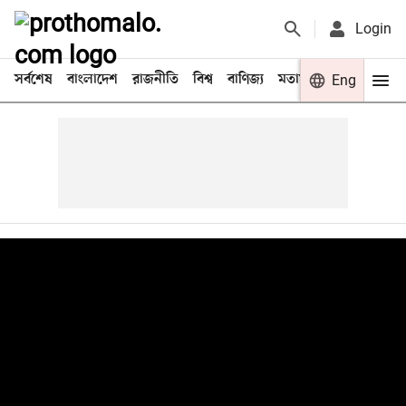
Login
সর্বশেষ
বাংলাদেশ
রাজনীতি
বিশ্ব
বাণিজ্য
মতামত
খেলা
Eng
বিনো