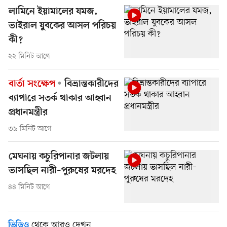
লামিনে ইয়ামালের যমজ,
ভাইরাল যুবকের আসল পরিচয়
কী?
২২ মিনিট আগে
বার্তা সংক্ষেপ
বিভ্রান্তকারীদের
ব্যাপারে সতর্ক থাকার আহ্বান
প্রধানমন্ত্রীর
৩৯ মিনিট আগে
মেঘনায় কচুরিপানার জটলায়
ভাসছিল নারী–পুরুষের মরদেহ
৪৪ মিনিট আগে
থেকে আরও দেখুন
ভিডিও