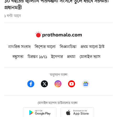
১০ বছরের জ্বালানি পরিকল্পনা সংসদে তুলে ধরবে সরকার:
প্রধানমন্ত্রী
১ ঘণ্টা আগে
নাগরিক সংবাদ
কিশোর আলো
বিজ্ঞানচিন্তা
প্রথম আলো ট্রাস্ট
বন্ধুসভা
চিরন্তন ১৯৭১
ইপেপার
প্রথমা
মোবাইল ভ্যাস
অনুসরণ করুন
মোবাইল অ্যাপস ডাউনলোড করুন