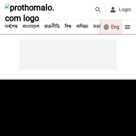
Login
সর্বশেষ
বাংলাদেশ
রাজনীতি
বিশ্ব
বাণিজ্য
মতামত
খেলা
Eng
বিনো