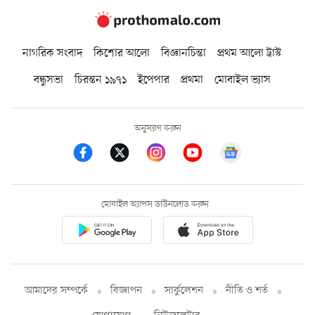
নাগরিক সংবাদ
কিশোর আলো
বিজ্ঞানচিন্তা
প্রথম আলো ট্রাস্ট
বন্ধুসভা
চিরন্তন ১৯৭১
ইপেপার
প্রথমা
মোবাইল ভ্যাস
অনুসরণ করুন
মোবাইল অ্যাপস ডাউনলোড করুন
আমাদের সম্পর্কে
বিজ্ঞাপন
সার্কুলেশন
নীতি ও শর্ত