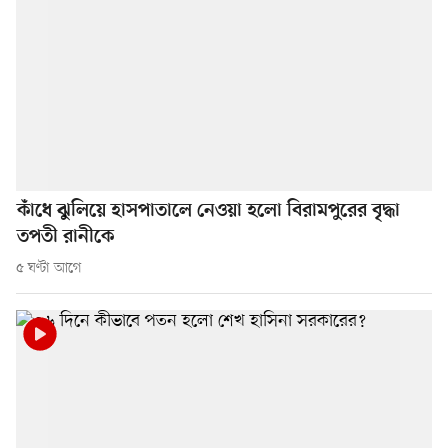
কাঁধে ঝুলিয়ে হাসপাতালে নেওয়া হলো বিরামপুরের বৃদ্ধা
তপতী রানীকে
৫ ঘণ্টা আগে