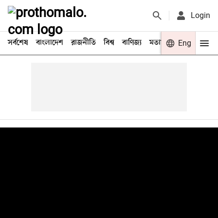
Login
সর্বশেষ
বাংলাদেশ
রাজনীতি
বিশ্ব
বাণিজ্য
মতামত
খেলা
Eng
বিনো