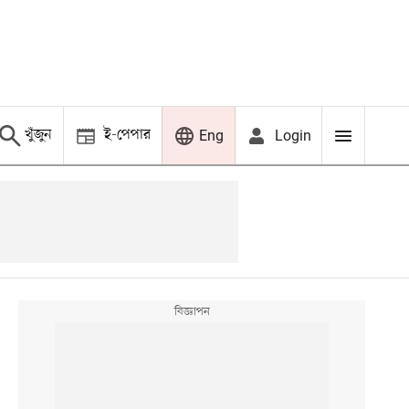
খুঁজুন
ই-পেপার
Login
Eng