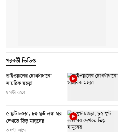
পরবর্তী ভিডিও
তাইওয়ানের চোখধাঁধানো
সামরিক মহড়া
২ ঘণ্টা আগে
৫ ফুট চওড়া, ৮৫ ফুট লম্বা ঘর
দেখতে ভিড় মানুষের
৩ ঘণ্টা আগে