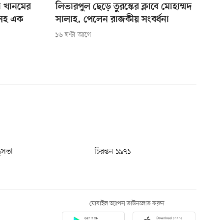
া খানমের
লিভারপুল ছেড়ে তুরস্কের ক্লাবে মোহাম্মদ
লসহ এক
সালাহ, পেলেন রাজকীয় সংবর্ধনা
১৬ ঘণ্টা আগে
ধুসভা
চিরন্তন ১৯৭১
মোবাইল অ্যাপস ডাউনলোড করুন