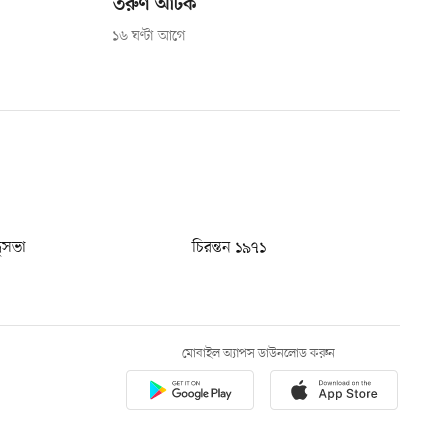
তরুণ আটক
১৬ ঘণ্টা আগে
ধুসভা
চিরন্তন ১৯৭১
মোবাইল অ্যাপস ডাউনলোড করুন