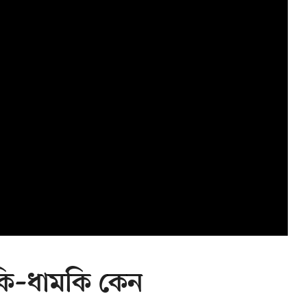
কি–ধামকি কেন