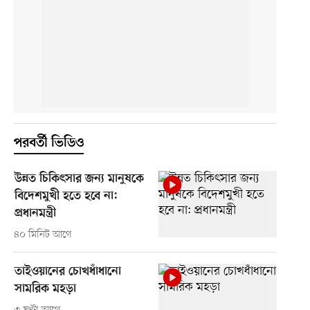
পরবর্তী ভিডিও
উন্নত চিকিৎসার জন্য মানুষকে
বিদেশমুখী হতে হবে না:
প্রধানমন্ত্রী
৪০ মিনিট আগে
তাইওয়ানের চোখধাঁধানো
সামরিক মহড়া