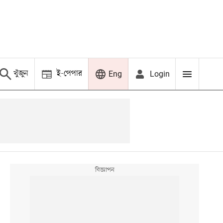
খুঁজুন
ই-পেপার
Login
Eng