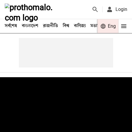
Login
সর্বশেষ
বাংলাদেশ
রাজনীতি
বিশ্ব
বাণিজ্য
মতামত
খেলা
Eng
বিনো