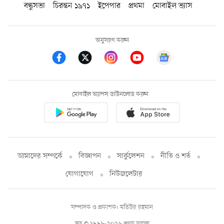
বন্ধুসভা
চিরন্তন ১৯৭১
ইপেপার
প্রথমা
মোবাইল ভ্যাস
অনুসরণ করুন
মোবাইল অ্যাপস ডাউনলোড করুন
আমাদের সম্পর্কে
বিজ্ঞাপন
সার্কুলেশন
নীতি ও শর্ত
যোগাযোগ
নিউজলেটার
সম্পাদক ও প্রকাশক: মতিউর রহমান
স্বত্ব © ১৯৯৮-২০২৬ প্রথম আলো