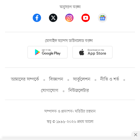
অনুসরণ করুন
মোবাইল অ্যাপস ডাউনলোড করুন
আমাদের সম্পর্কে
বিজ্ঞাপন
সার্কুলেশন
নীতি ও শর্ত
যোগাযোগ
নিউজলেটার
সম্পাদক ও প্রকাশক: মতিউর রহমান
স্বত্ব © ১৯৯৮-২০২৬ প্রথম আলো