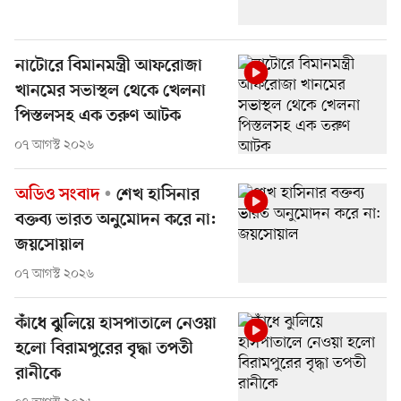
নাটোরে বিমানমন্ত্রী আফরোজা
খানমের সভাস্থল থেকে খেলনা
পিস্তলসহ এক তরুণ আটক
০৭ আগস্ট ২০২৬
অডিও সংবাদ
শেখ হাসিনার
বক্তব্য ভারত অনুমোদন করে না:
জয়সোয়াল
০৭ আগস্ট ২০২৬
কাঁধে ঝুলিয়ে হাসপাতালে নেওয়া
হলো বিরামপুরের বৃদ্ধা তপতী
রানীকে