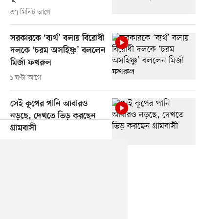
৩৭ মিনিট আগে
সরকারকে ‘ব্যর্থ’ বলায় বিরোধী
দলকে ‘চরম অসহিষ্ণু’ বললেন
মির্জা ফখরুল
১ ঘণ্টা আগে
সেই কূপের পানি আবারও
নড়ছে, দেখতে ভিড় করছেন
গ্রামবাসী
২ ঘণ্টা আগে