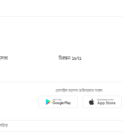
ধুসভা
চিরন্তন ১৯৭১
মোবাইল অ্যাপস ডাউনলোড করুন
েটার