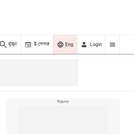
খুঁজুন
ই-পেপার
Login
Eng