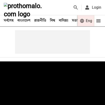
Login
সর্বশেষ
বাংলাদেশ
রাজনীতি
বিশ্ব
বাণিজ্য
মতামত
খেলা
Eng
বিনো