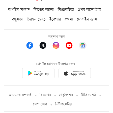
নাগরিক সংবাদ
কিশোর আলো
বিজ্ঞানচিন্তা
প্রথম আলো ট্রাস্ট
বন্ধুসভা
চিরন্তন ১৯৭১
ইপেপার
প্রথমা
মোবাইল ভ্যাস
অনুসরণ করুন
মোবাইল অ্যাপস ডাউনলোড করুন
আমাদের সম্পর্কে
বিজ্ঞাপন
সার্কুলেশন
নীতি ও শর্ত
যোগাযোগ
নিউজলেটার