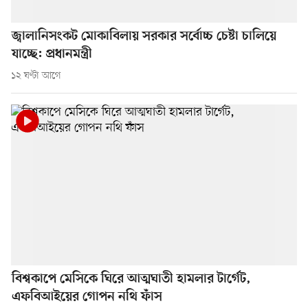
জ্বালানিসংকট মোকাবিলায় সরকার সর্বোচ্চ চেষ্টা চালিয়ে
যাচ্ছে: প্রধানমন্ত্রী
১২ ঘণ্টা আগে
বিশ্বকাপে মেসিকে ঘিরে আত্মঘাতী হামলার টার্গেট,
এফবিআইয়ের গোপন নথি ফাঁস