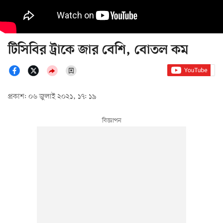
টিসিবির ট্রাকে জার বেশি, বোতল কম
প্রকাশ: ০৬ জুলাই ২০২১, ১৭: ১৯