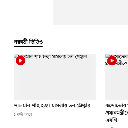
পরবর্তী ভিডিও
সালমান শাহ হত্যা মামলায় ডন গ্রেপ্তার
কসোভোর পার
প্রধানমন্ত্
১ ঘণ্টা আগে
এমপি