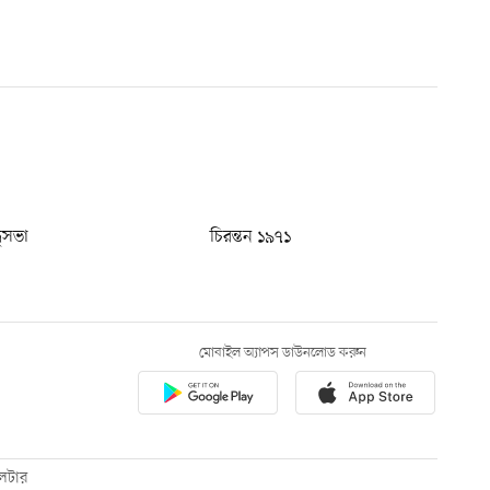
ধুসভা
চিরন্তন ১৯৭১
মোবাইল অ্যাপস ডাউনলোড করুন
েটার