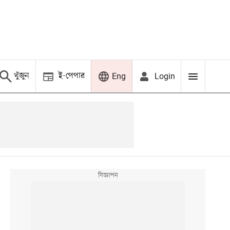
খুঁজুন
ই-পেপার
Login
Eng