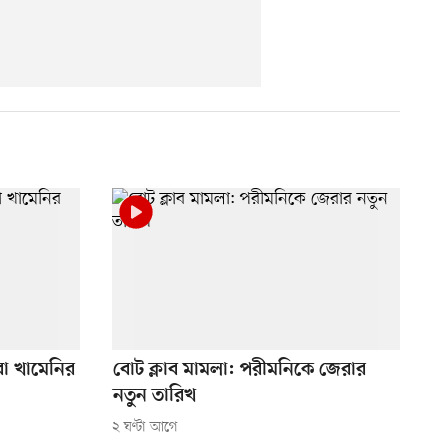
তবা খামেনির
বোট ক্লাব মামলা: পরীমনিকে জেরার
নতুন তারিখ
২ ঘণ্টা আগে