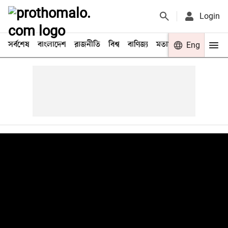
Login
সর্বশেষ
বাংলাদেশ
রাজনীতি
বিশ্ব
বাণিজ্য
মতামত
খেলা
Eng
বিনো