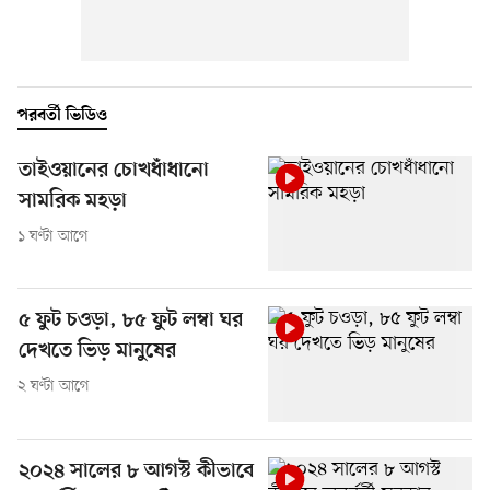
পরবর্তী ভিডিও
তাইওয়ানের চোখধাঁধানো
সামরিক মহড়া
১ ঘণ্টা আগে
৫ ফুট চওড়া, ৮৫ ফুট লম্বা ঘর
দেখতে ভিড় মানুষের
২ ঘণ্টা আগে
২০২৪ সালের ৮ আগস্ট কীভাবে