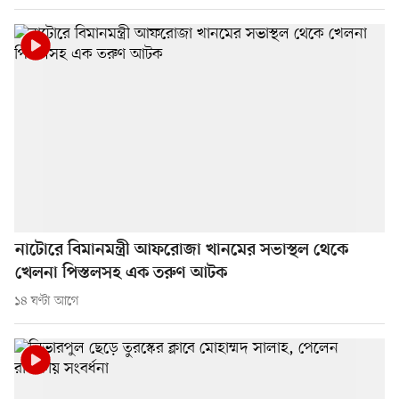
নাটোরে বিমানমন্ত্রী আফরোজা খানমের সভাস্থল থেকে
খেলনা পিস্তলসহ এক তরুণ আটক
১৪ ঘণ্টা আগে