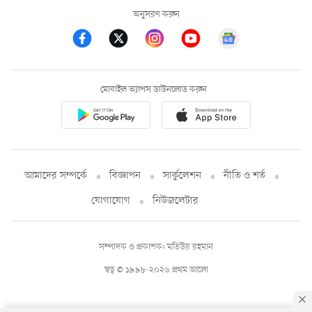
অনুসরণ করুন
মোবাইল অ্যাপস ডাউনলোড করুন
আমাদের সম্পর্কে
বিজ্ঞাপন
সার্কুলেশন
নীতি ও শর্ত
যোগাযোগ
নিউজলেটার
সম্পাদক ও প্রকাশক: মতিউর রহমান
স্বত্ব © ১৯৯৮-২০২৬ প্রথম আলো