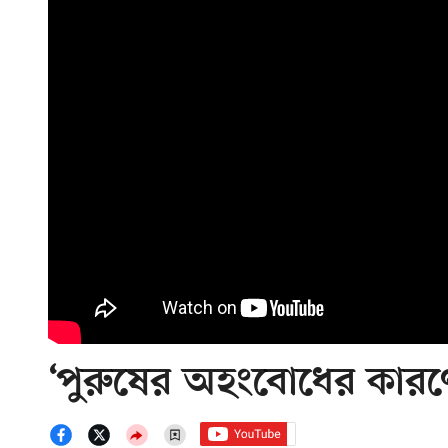
‘পুরুষের অহংবোধের কার