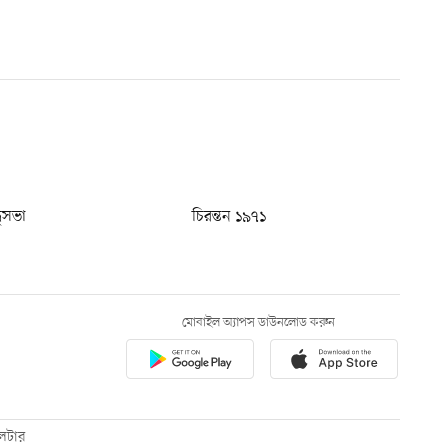
ধুসভা
চিরন্তন ১৯৭১
মোবাইল অ্যাপস ডাউনলোড করুন
েটার