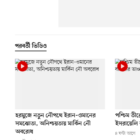
পরবর্তী ভিডিও
হরমুজে নতুন নৌপথে ইরান–ওমানের
পশ্চিম তীর
সমঝোতা, অনিশ্চয়তায় মার্কিন নৌ
ইসরায়েলি ব
অবরোধ
৪ ঘণ্টা আগে