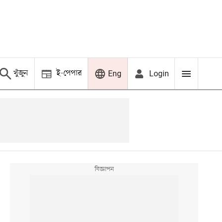
খুঁজুন
ই-পেপার
Login
Eng