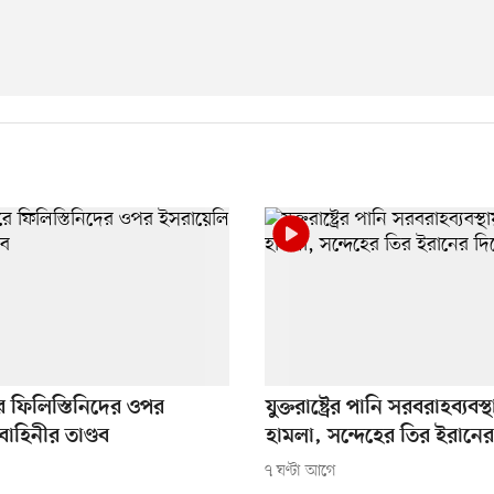
ে ফিলিস্তিনিদের ওপর
যুক্তরাষ্ট্রের পানি সরবরাহব্যবস
াহিনীর তাণ্ডব
হামলা, সন্দেহের তির ইরানে
৭ ঘণ্টা আগে