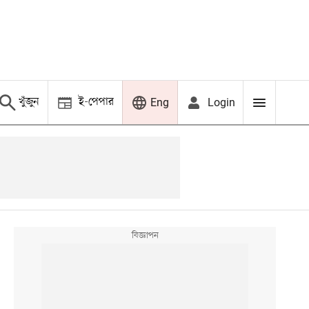
খুঁজুন
ই-পেপার
Login
Eng