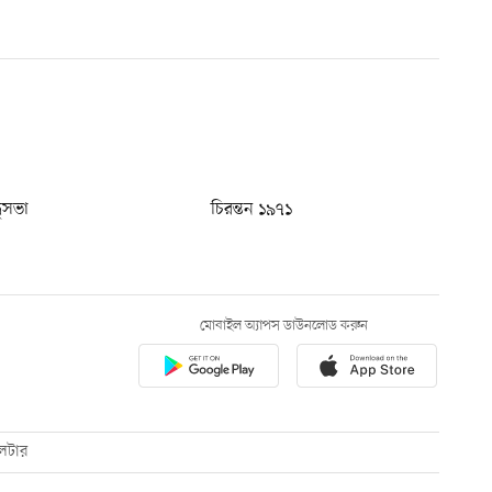
ধুসভা
চিরন্তন ১৯৭১
মোবাইল অ্যাপস ডাউনলোড করুন
েটার