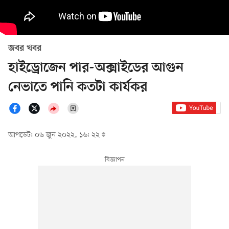
জবর খবর
হাইড্রোজেন পার-অক্সাইডের আগুন
নেভাতে পানি কতটা কার্যকর
আপডেট: ০৬ জুন ২০২২, ১৬: ২২