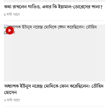
কথা রাখলেন গাভিও, এবার কি ইয়ামাল-তোরেসের পালা?
৫ ঘণ্টা আগে
অধ্যাপক ইউনূস নরেন্দ্র মোদিকে ফোন করেছিলেন: তৌহিদ
হোসেন
৬ ঘণ্টা আগে