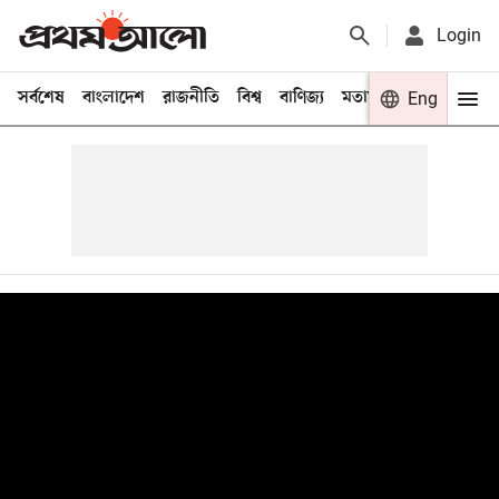
Login
সর্বশেষ
বাংলাদেশ
রাজনীতি
বিশ্ব
বাণিজ্য
মতামত
খেলা
Eng
বিনো