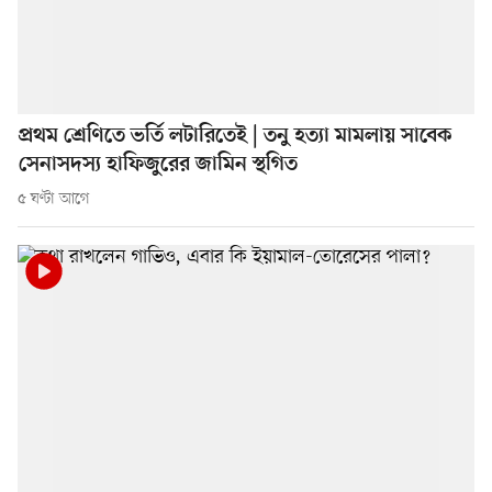
প্রথম শ্রেণিতে ভর্তি লটারিতেই | তনু হত্যা মামলায় সাবেক
সেনাসদস্য হাফিজুরের জামিন স্থগিত
৫ ঘণ্টা আগে