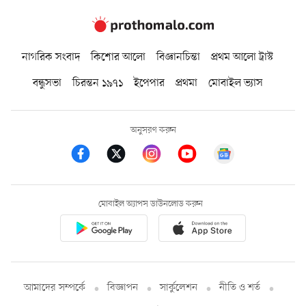
নাগরিক সংবাদ
কিশোর আলো
বিজ্ঞানচিন্তা
প্রথম আলো ট্রাস্ট
বন্ধুসভা
চিরন্তন ১৯৭১
ইপেপার
প্রথমা
মোবাইল ভ্যাস
অনুসরণ করুন
মোবাইল অ্যাপস ডাউনলোড করুন
আমাদের সম্পর্কে
বিজ্ঞাপন
সার্কুলেশন
নীতি ও শর্ত