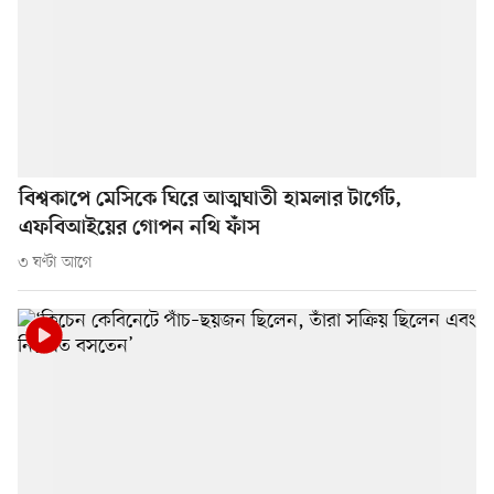
বিশ্বকাপে মেসিকে ঘিরে আত্মঘাতী হামলার টার্গেট,
এফবিআইয়ের গোপন নথি ফাঁস
৩ ঘণ্টা আগে