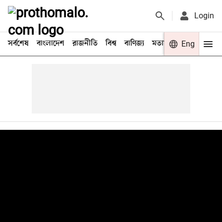
Login
সর্বশেষ
বাংলাদেশ
রাজনীতি
বিশ্ব
বাণিজ্য
মতামত
খেলা
Eng
বিনো