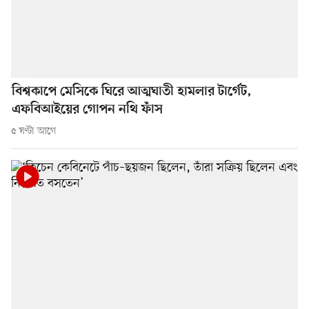
বিশ্বকাপে মেসিকে ঘিরে আত্মঘাতী হামলার টার্গেট,
এফবিআইয়ের গোপন নথি ফাঁস
৫ ঘণ্টা আগে