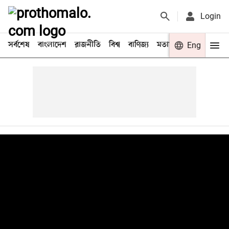
Login
সর্বশেষ
বাংলাদেশ
রাজনীতি
বিশ্ব
বাণিজ্য
মতামত
খেলা
Eng
বিনো