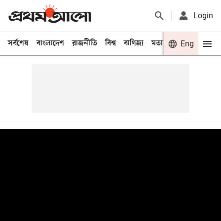
Login
সর্বশেষ
বাংলাদেশ
রাজনীতি
বিশ্ব
বাণিজ্য
মতামত
খেলা
Eng
বিনো