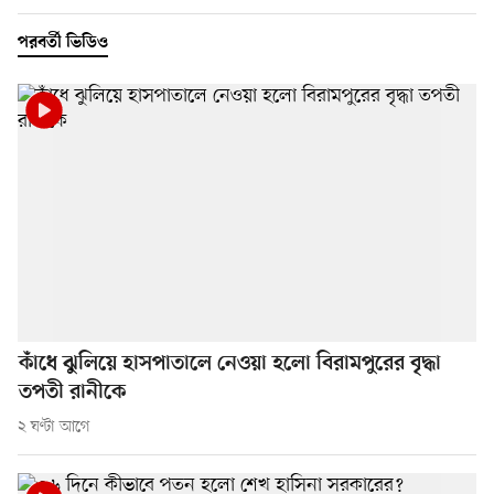
পরবর্তী ভিডিও
কাঁধে ঝুলিয়ে হাসপাতালে নেওয়া হলো বিরামপুরের বৃদ্ধা
তপতী রানীকে
২ ঘণ্টা আগে