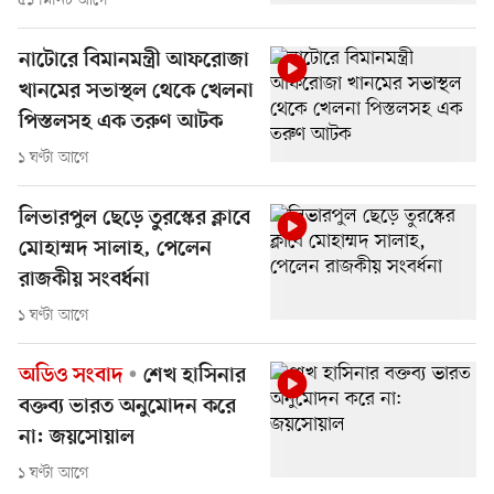
৫১ মিনিট আগে
নাটোরে বিমানমন্ত্রী আফরোজা
খানমের সভাস্থল থেকে খেলনা
পিস্তলসহ এক তরুণ আটক
১ ঘণ্টা আগে
লিভারপুল ছেড়ে তুরস্কের ক্লাবে
মোহাম্মদ সালাহ, পেলেন
রাজকীয় সংবর্ধনা
১ ঘণ্টা আগে
অডিও সংবাদ
শেখ হাসিনার
বক্তব্য ভারত অনুমোদন করে
না: জয়সোয়াল
১ ঘণ্টা আগে