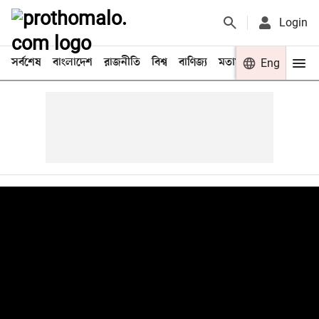
Login
সর্বশেষ
বাংলাদেশ
রাজনীতি
বিশ্ব
বাণিজ্য
মতামত
খেলা
Eng
বিনো