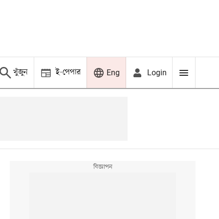
খুঁজুন
ই-পেপার
Login
Eng