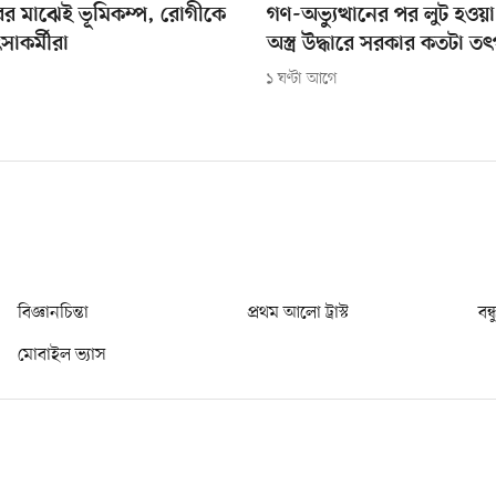
রের মাঝেই ভূমিকম্প, রোগীকে
গণ-অভ্যুত্থানের পর লুট হওয়
সাকর্মীরা
অস্ত্র উদ্ধারে সরকার কতটা ত
১ ঘণ্টা আগে
বিজ্ঞানচিন্তা
প্রথম আলো ট্রাস্ট
বন্
মোবাইল ভ্যাস