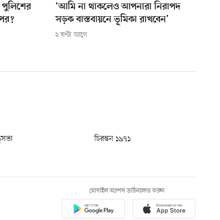
া পুলিশের
‘আমি না থাকলেও আপনারা নিরাপদ
ৎপর?
সড়ক বাস্তবায়নে ভূমিকা রাখবেন’
২ ঘণ্টা আগে
ধুসভা
চিরন্তন ১৯৭১
মোবাইল অ্যাপস ডাউনলোড করুন