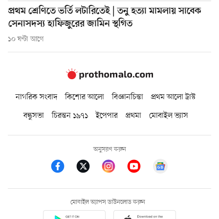
প্রথম শ্রেণিতে ভর্তি লটারিতেই | তনু হত্যা মামলায় সাবেক
সেনাসদস্য হাফিজুরের জামিন স্থগিত
১০ ঘণ্টা আগে
নাগরিক সংবাদ
কিশোর আলো
বিজ্ঞানচিন্তা
প্রথম আলো ট্রাস্ট
বন্ধুসভা
চিরন্তন ১৯৭১
ইপেপার
প্রথমা
মোবাইল ভ্যাস
অনুসরণ করুন
মোবাইল অ্যাপস ডাউনলোড করুন