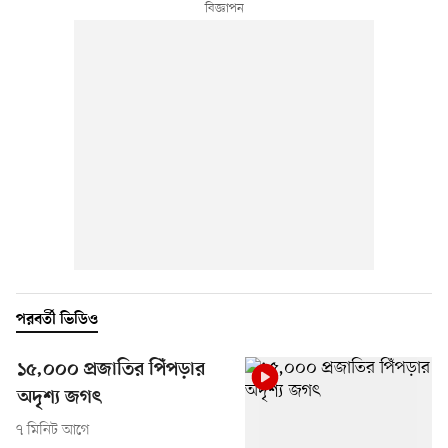
পরবর্তী ভিডিও
১৫,০০০ প্রজাতির পিঁপড়ার
অদৃশ্য জগৎ
৭ মিনিট আগে