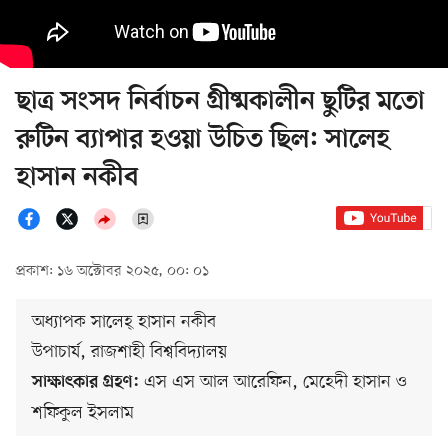
ছাত্র সংসদ নির্বাচন গ্রীষ্মকালীন ছুটির মতো
রুটিন ব্যাপার হওয়া উচিত ছিল: সালেহ
হাসান নকীব
প্রকাশ: ১৬ অক্টোবর ২০২৫, ০০: ০১
অধ্যাপক সালেহ্ হাসান নকীব
উপাচার্য, রাজশাহী বিশ্ববিদ্যালয়
এস এস আল আরেফিন, মেহেদী হাসান ও
সাক্ষাৎকার গ্রহণ:
শফিকুল ইসলাম