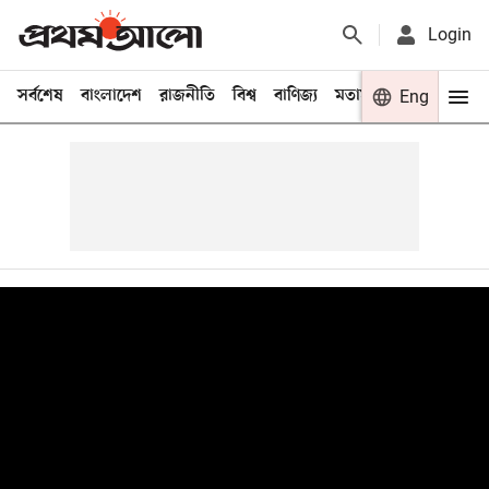
Login
সর্বশেষ
বাংলাদেশ
রাজনীতি
বিশ্ব
বাণিজ্য
মতামত
খেলা
Eng
বিনো