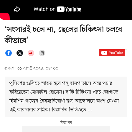
‘সংসারই চলে না, ছেলের চিকিৎসা চলবে
কীভাবে’
প্রকাশ: ৩১ আগস্ট ২০২৪, ০৪: ০০
পুলিশের গুলিতে আহত হয়ে পঙ্গু হাসপাতালে অস্ত্রোপচার
করিয়েছেন মোফাইল হোসেন। বাকি চিকিৎসা খরচ জোগাতে
হিমশিম খাচ্ছেন বৈষম্যবিরোধী ছাত্র আন্দোলনে অংশ নেওয়া
এই কারখানার শ্রমিক। বিস্তারিত ভিডিওতে ...