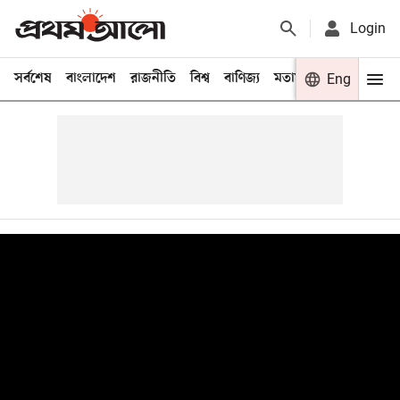
Login
সর্বশেষ
বাংলাদেশ
রাজনীতি
বিশ্ব
বাণিজ্য
মতামত
খেলা
Eng
বিনো