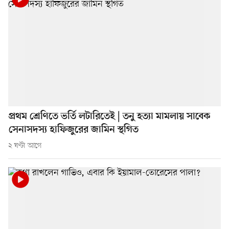
প্রথম শ্রেণিতে ভর্তি লটারিতেই | তনু হত্যা মামলায় সাবেক
সেনাসদস্য হাফিজুরের জামিন স্থগিত
২ ঘণ্টা আগে