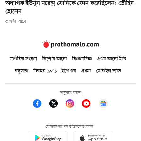
অধ্যাপক ইউনূস নরেন্দ্র মোদিকে ফোন করেছিলেন: তৌহিদ
হোসেন
৩ ঘণ্টা আগে
নাগরিক সংবাদ
কিশোর আলো
বিজ্ঞানচিন্তা
প্রথম আলো ট্রাস্ট
বন্ধুসভা
চিরন্তন ১৯৭১
ইপেপার
প্রথমা
মোবাইল ভ্যাস
অনুসরণ করুন
মোবাইল অ্যাপস ডাউনলোড করুন