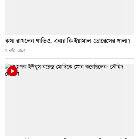
কথা রাখলেন গাভিও, এবার কি ইয়ামাল-তোরেসের পালা?
২ ঘণ্টা আগে