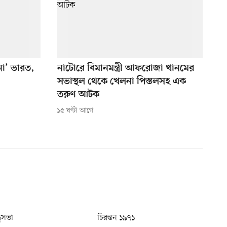
 না’ ভারত,
নাটোরে বিমানমন্ত্রী আফরোজা খানমের
সভাস্থল থেকে খেলনা পিস্তলসহ এক
তরুণ আটক
১৫ ঘণ্টা আগে
ধুসভা
চিরন্তন ১৯৭১