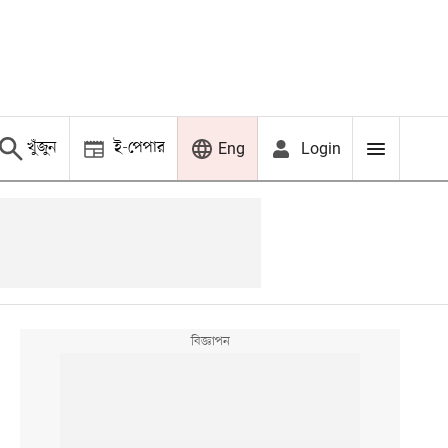
খুঁজুন
ই-পেপার
Login
Eng