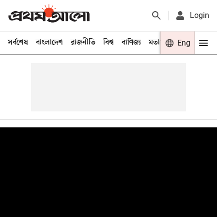
Login
সর্বশেষ
বাংলাদেশ
রাজনীতি
বিশ্ব
বাণিজ্য
মতামত
খেলা
Eng
বিনো