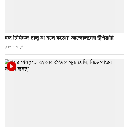
বন্ধ চিনিকল চালু না হলে কঠোর আন্দোলনের হুঁশিয়ারি
৪ ঘণ্টা আগে