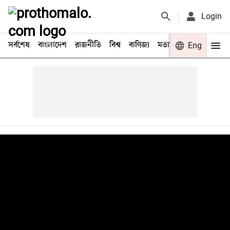
Login
সর্বশেষ
বাংলাদেশ
রাজনীতি
বিশ্ব
বাণিজ্য
মতামত
খেলা
Eng
বিনো