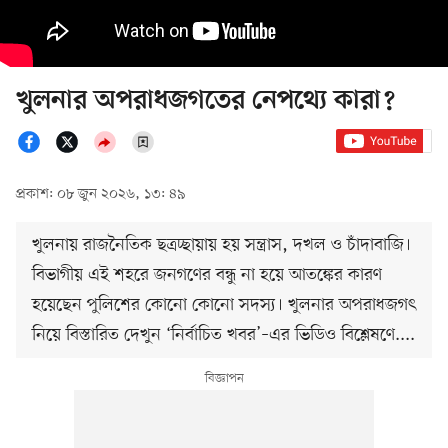
খুলনার অপরাধজগতের নেপথ্যে কারা?
প্রকাশ: ০৮ জুন ২০২৬, ১৩: ৪৯
খুলনায় রাজনৈতিক ছত্রচ্ছায়ায় হয় সন্ত্রাস, দখল ও চাঁদাবাজি।
বিভাগীয় এই শহরে জনগণের বন্ধু না হয়ে আতঙ্কের কারণ
হয়েছেন পুলিশের কোনো কোনো সদস্য। খুলনার অপরাধজগৎ
নিয়ে বিস্তারিত দেখুন ‘নির্বাচিত খবর’–এর ভিডিও বিশ্লেষণে....