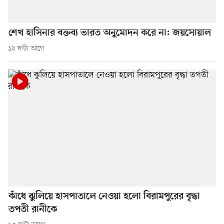
শেখ হাসিনার বক্তব্য ভারত অনুমোদন করে না: জয়সোয়াল
১২ ঘণ্টা আগে
কাঁধে ঝুলিয়ে হাসপাতালে নেওয়া হলো বিরামপুরের বৃদ্ধা
তপতী রানীকে