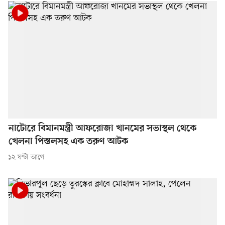
নাটোরে বিমানমন্ত্রী আফরোজা খানমের সভাস্থল থেকে
খেলনা পিস্তলসহ এক তরুণ আটক
১২ ঘণ্টা আগে