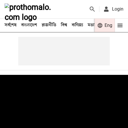
Login
সর্বশেষ
বাংলাদেশ
রাজনীতি
বিশ্ব
বাণিজ্য
মতামত
খেলা
Eng
বিনো