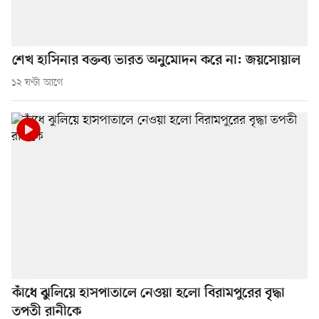
শেখ হাসিনার বক্তব্য ভারত অনুমোদন করে না: জয়সোয়াল
১২ ঘণ্টা আগে
কাঁধে ঝুলিয়ে হাসপাতালে নেওয়া হলো বিরামপুরের বৃদ্ধা
তপতী রানীকে