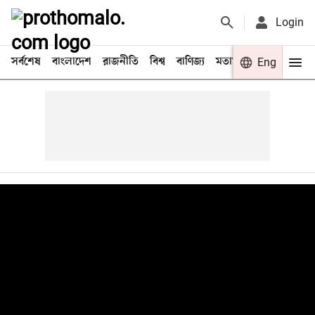
Login
সর্বশেষ
বাংলাদেশ
রাজনীতি
বিশ্ব
বাণিজ্য
মতামত
খেলা
Eng
বিনো