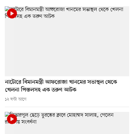
নাটোরে বিমানমন্ত্রী আফরোজা খানমের সভাস্থল থেকে
খেলনা পিস্তলসহ এক তরুণ আটক
১২ ঘণ্টা আগে