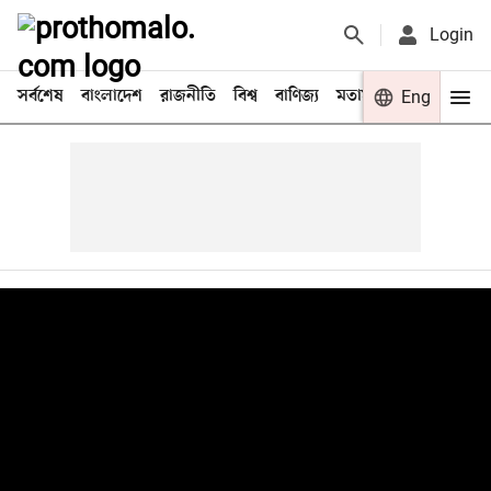
Login
সর্বশেষ
বাংলাদেশ
রাজনীতি
বিশ্ব
বাণিজ্য
মতামত
খেলা
Eng
বিনো