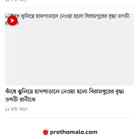
১২ ঘণ্টা আগে
কাঁধে ঝুলিয়ে হাসপাতালে নেওয়া হলো বিরামপুরের বৃদ্ধা
তপতী রানীকে
১২ ঘণ্টা আগে