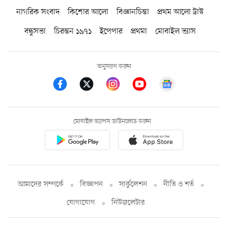
নাগরিক সংবাদ
কিশোর আলো
বিজ্ঞানচিন্তা
প্রথম আলো ট্রাস্ট
বন্ধুসভা
চিরন্তন ১৯৭১
ইপেপার
প্রথমা
মোবাইল ভ্যাস
অনুসরণ করুন
মোবাইল অ্যাপস ডাউনলোড করুন
আমাদের সম্পর্কে
বিজ্ঞাপন
সার্কুলেশন
নীতি ও শর্ত
যোগাযোগ
নিউজলেটার