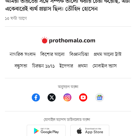
আমরা ভারতের সঙ্গে সম্পর্ক ভালো করার চেষ্টা করেছি, এটা
একেবারেই ব্যর্থ প্রয়াস ছিল: তৌহিদ হোসেন
১৫ ঘণ্টা আগে
নাগরিক সংবাদ
কিশোর আলো
বিজ্ঞানচিন্তা
প্রথম আলো ট্রাস্ট
বন্ধুসভা
চিরন্তন ১৯৭১
ইপেপার
প্রথমা
মোবাইল ভ্যাস
অনুসরণ করুন
মোবাইল অ্যাপস ডাউনলোড করুন