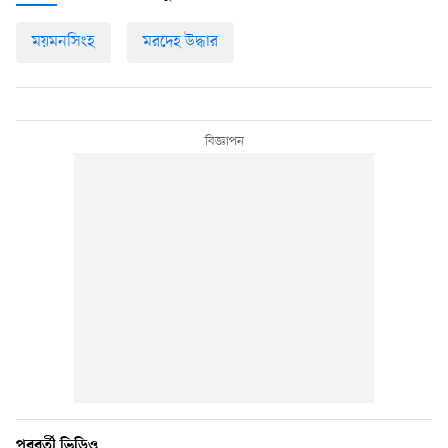
ময়মনসিংহ
মরদেহ উদ্ধার
পরবর্তী ভিডিও