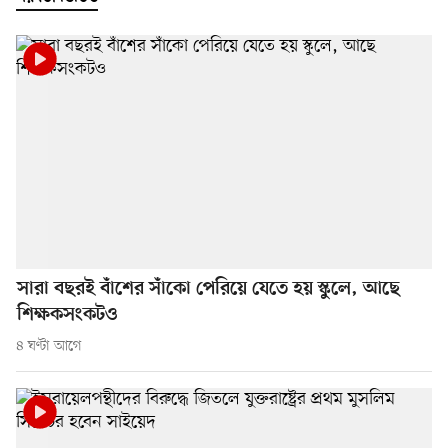
সারা বছরই বাঁশের সাঁকো পেরিয়ে যেতে হয় স্কুলে, আছে
শিক্ষকসংকটও
৪ ঘণ্টা আগে