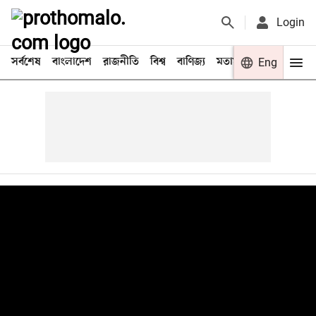
Login
সর্বশেষ
বাংলাদেশ
রাজনীতি
বিশ্ব
বাণিজ্য
মতামত
খেলা
Eng
বিনো