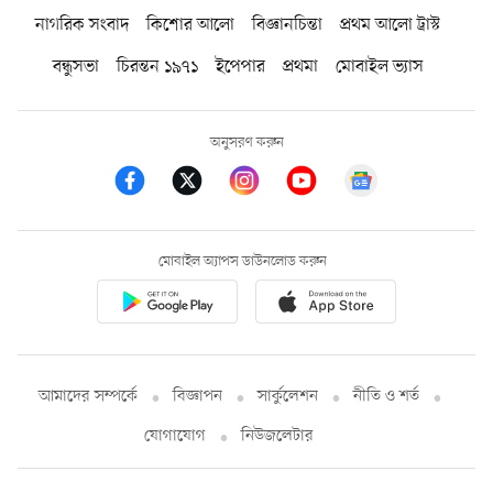
নাগরিক সংবাদ
কিশোর আলো
বিজ্ঞানচিন্তা
প্রথম আলো ট্রাস্ট
বন্ধুসভা
চিরন্তন ১৯৭১
ইপেপার
প্রথমা
মোবাইল ভ্যাস
অনুসরণ করুন
মোবাইল অ্যাপস ডাউনলোড করুন
আমাদের সম্পর্কে
বিজ্ঞাপন
সার্কুলেশন
নীতি ও শর্ত
যোগাযোগ
নিউজলেটার