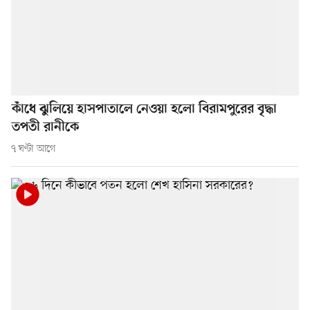
কাঁধে ঝুলিয়ে হাসপাতালে নেওয়া হলো বিরামপুরের বৃদ্ধা
তপতী রানীকে
৭ ঘণ্টা আগে