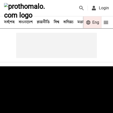
Login
সর্বশেষ
বাংলাদেশ
রাজনীতি
বিশ্ব
বাণিজ্য
মতামত
খেলা
Eng
বিনো