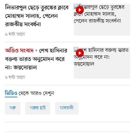
লিভারপুল ছেড়ে তুরস্কের ক্লাবে
মোহাম্মদ সালাহ, পেলেন
রাজকীয় সংবর্ধনা
৬ ঘণ্টা আগে
অডিও সংবাদ
শেখ হাসিনার
বক্তব্য ভারত অনুমোদন করে
না: জয়সোয়াল
৬ ঘণ্টা আগে
থেকে আরও দেখুন
ভিডিও
গরু
গরুর হাট
গাবতলী