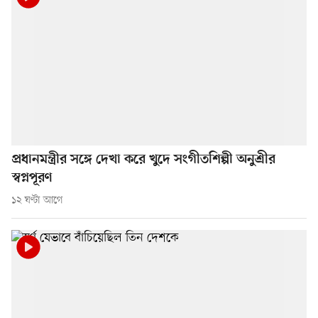
প্রধানমন্ত্রীর সঙ্গে দেখা করে খুদে সংগীতশিল্পী অনুশ্রীর
স্বপ্নপূরণ
১২ ঘণ্টা আগে