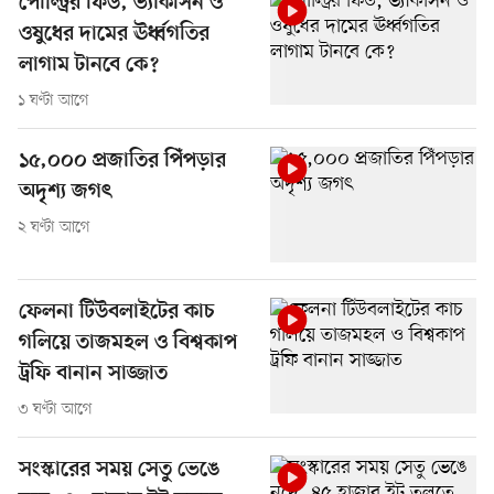
পোল্ট্রির ফিড, ভ্যাকসিন ও
ওষুধের দামের ঊর্ধ্বগতির
লাগাম টানবে কে?
১ ঘণ্টা আগে
১৫,০০০ প্রজাতির পিঁপড়ার
অদৃশ্য জগৎ
২ ঘণ্টা আগে
ফেলনা টিউবলাইটের কাচ
গলিয়ে তাজমহল ও বিশ্বকাপ
ট্রফি বানান সাজ্জাত
৩ ঘণ্টা আগে
সংস্কারের সময় সেতু ভেঙে