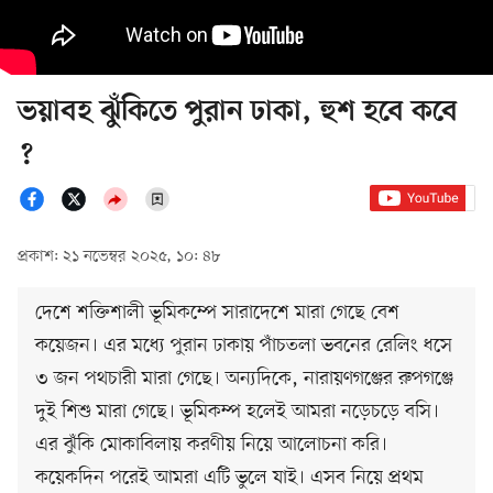
ভয়াবহ ঝুঁকিতে পুরান ঢাকা, হুশ হবে কবে
?
প্রকাশ: ২১ নভেম্বর ২০২৫, ১০: ৪৮
দেশে শক্তিশালী ভূমিকম্পে সারাদেশে মারা গেছে বেশ
কয়েজন। এর মধ্যে পুরান ঢাকায় পাঁচতলা ভবনের রেলিং ধসে
৩ জন পথচারী মারা গেছে। অন্যদিকে, নারায়ণগঞ্জের রুপগঞ্জে
দুই শিশু মারা গেছে। ভূমিকম্প হলেই আমরা নড়েচড়ে বসি।
এর ঝুঁকি মোকাবিলায় করণীয় নিয়ে আলোচনা করি।
কয়েকদিন পরেই আমরা এটি ভুলে যাই। এসব নিয়ে প্রথম