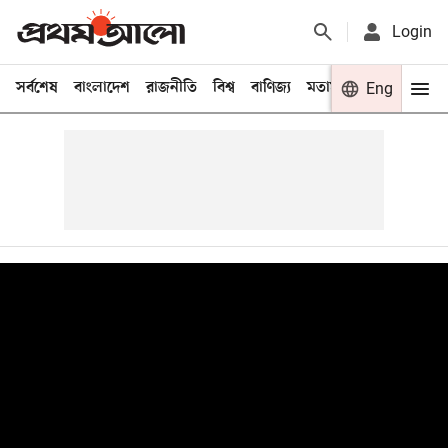
Login
সর্বশেষ
বাংলাদেশ
রাজনীতি
বিশ্ব
বাণিজ্য
মতামত
খেলা
Eng
বিনো