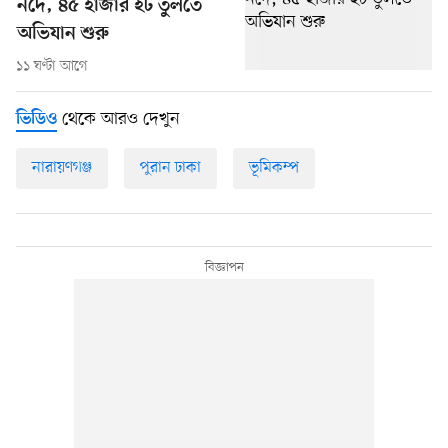
নদে, ৪৫ হাজার ইট তুলতে
অভিযান শুরু
১১ ঘণ্টা আগে
থেকে আরও দেখুন
ভিডিও
নারায়ণগঞ্জ
পুরান ঢাকা
ভূমিকম্প