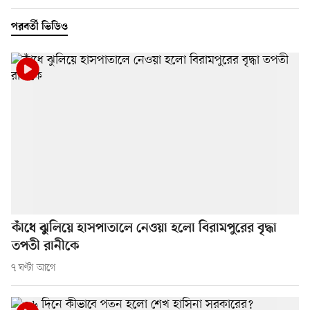
পরবর্তী ভিডিও
কাঁধে ঝুলিয়ে হাসপাতালে নেওয়া হলো বিরামপুরের বৃদ্ধা
তপতী রানীকে
৭ ঘণ্টা আগে