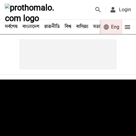
Login
সর্বশেষ
বাংলাদেশ
রাজনীতি
বিশ্ব
বাণিজ্য
মতামত
খেলা
Eng
বিনো