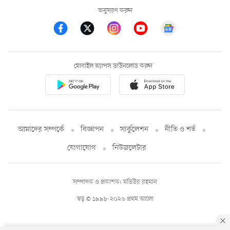
অনুসরণ করুন
মোবাইল অ্যাপস ডাউনলোড করুন
আমাদের সম্পর্কে
বিজ্ঞাপন
সার্কুলেশন
নীতি ও শর্ত
যোগাযোগ
নিউজলেটার
সম্পাদক ও প্রকাশক: মতিউর রহমান
স্বত্ব © ১৯৯৮-২০২৬ প্রথম আলো