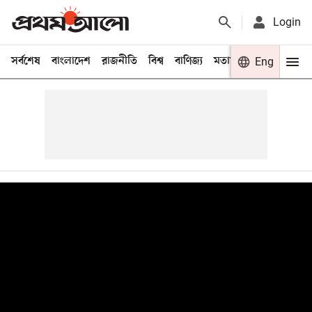
Login
সর্বশেষ
বাংলাদেশ
রাজনীতি
বিশ্ব
বাণিজ্য
মতামত
খেলা
Eng
বিনো