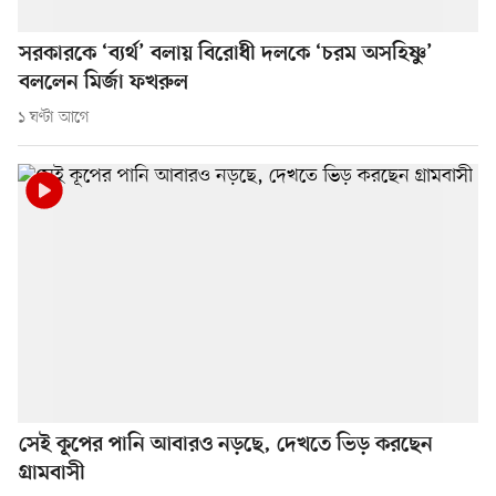
সরকারকে ‘ব্যর্থ’ বলায় বিরোধী দলকে ‘চরম অসহিষ্ণু’
বললেন মির্জা ফখরুল
১ ঘণ্টা আগে
সেই কূপের পানি আবারও নড়ছে, দেখতে ভিড় করছেন
গ্রামবাসী