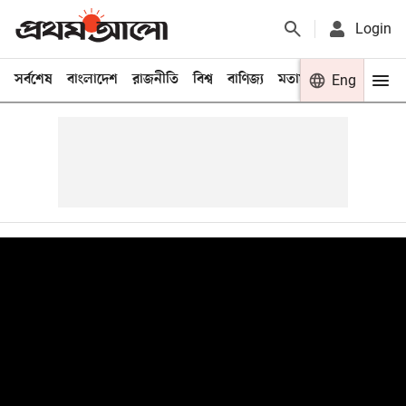
Login
সর্বশেষ
বাংলাদেশ
রাজনীতি
বিশ্ব
বাণিজ্য
মতামত
খেলা
Eng
বিনো