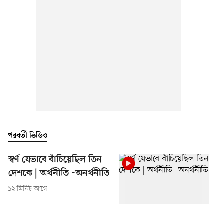
পরবর্তী ভিডিও
স্বর্ণ যেভাবে বাঁচিয়েছিল তিন
দেশকে | অর্থনীতি -অনর্থনীতি
১২ মিনিট আগে