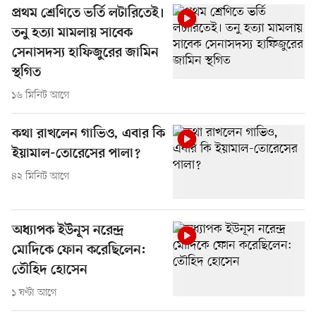
প্রথম শ্রেণিতে ভর্তি লটারিতেই।
তনু হত্যা মামলায় সাবেক
সেনাসদস্য হাফিজুরের জামিন
স্থগিত
১৬ মিনিট আগে
কথা রাখলেন গাভিও, এবার কি
ইয়ামাল-তোরেসের পালা?
৪২ মিনিট আগে
অধ্যাপক ইউনূস নরেন্দ্র
মোদিকে ফোন করেছিলেন:
তৌহিদ হোসেন
১ ঘণ্টা আগে