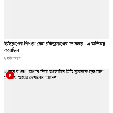
ইউরোপের শিশুরা কেন রবীন্দ্রনাথের ‘ডাকঘর’-এ অভিনয়
করেছিল
২ ঘণ্টা আগে