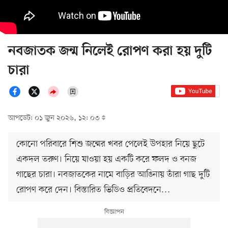
নবজাতক জন্ম নিলেই রোপণ করা হয় দুটি
চারা
আপডেট: ০১ জুন ২০২৬, ১২: ০৩
কোনো পরিবারে শিশু জন্মের খবর পেলেই উপহার নিয়ে ছুটে
একদল তরুণ। নিয়ে যাওয়া হয় একটি করে ফলদ ও বনজ
গাছের চারা। নবজাতকের নামে বাড়ির আঙিনায় তাঁরা গাছ দুটি
রোপণ করে দেন। বিস্তারিত ভিডিও প্রতিবেদনে…