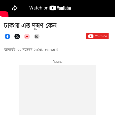
ঢাকায় এত দূষণ কেন
আপডেট: ২২ নভেম্বর ২০২৪, ১৬: ৩৫