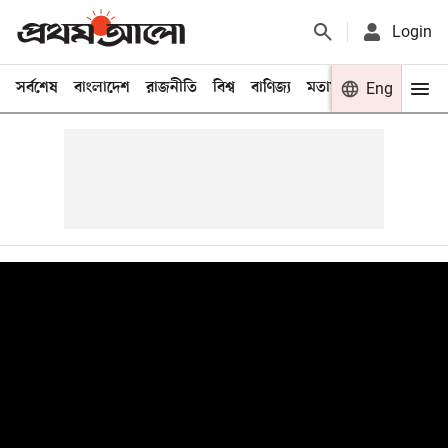
Login
সর্বশেষ
বাংলাদেশ
রাজনীতি
বিশ্ব
বাণিজ্য
মতামত
খেলা
Eng
বিনো