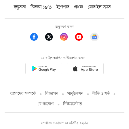
বন্ধুসভা
চিরন্তন ১৯৭১
ইপেপার
প্রথমা
মোবাইল ভ্যাস
অনুসরণ করুন
মোবাইল অ্যাপস ডাউনলোড করুন
আমাদের সম্পর্কে
বিজ্ঞাপন
সার্কুলেশন
নীতি ও শর্ত
যোগাযোগ
নিউজলেটার
সম্পাদক ও প্রকাশক: মতিউর রহমান