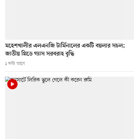
মহেশখালীর এলএনজি টার্মিনালের একটি বয়লার সচল;
জাতীয় গ্রিডে গ্যাস সরবরাহ বৃদ্ধি
১ ঘণ্টা আগে