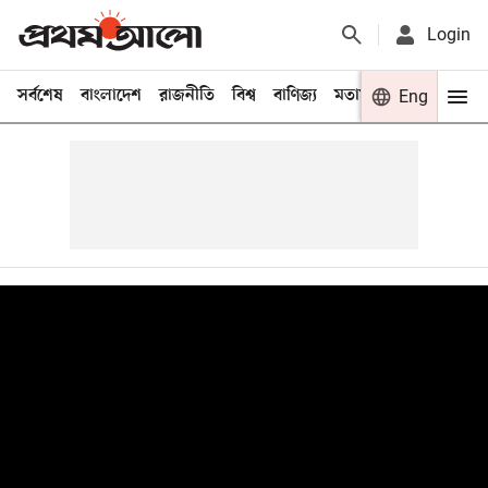
Login
সর্বশেষ
বাংলাদেশ
রাজনীতি
বিশ্ব
বাণিজ্য
মতামত
খেলা
Eng
বিনো