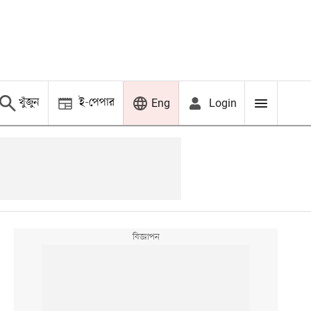
খুঁজুন
ই-পেপার
Login
Eng