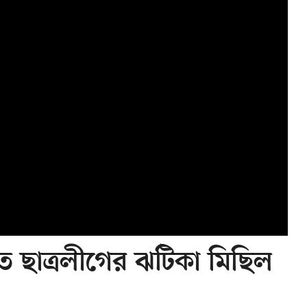
ত ছাত্রলীগের ঝটিকা মিছিল