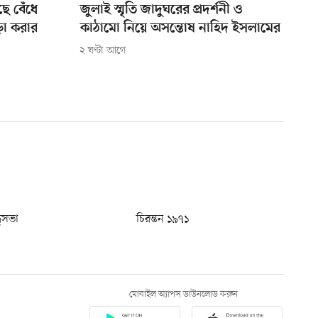
ে বেঁধে
জুলাই স্মৃতি জাদুঘরের প্রদর্শনী ও
ড়া করার
কাঠামো নিয়ে অসন্তোষ নাহিদ ইসলামের
২ ঘণ্টা আগে
ধুসভা
চিরন্তন ১৯৭১
মোবাইল অ্যাপস ডাউনলোড করুন