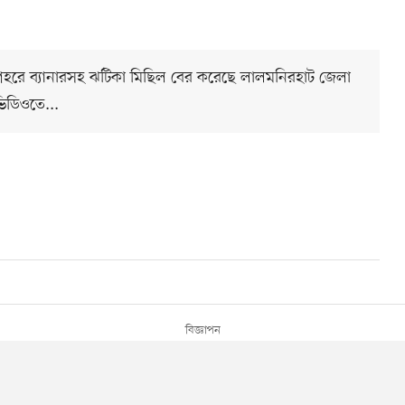
 শহরে ব্যানারসহ ঝটিকা মিছিল বের করেছে লালমনিরহাট জেলা
ভিডিওতে...