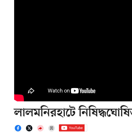
লালমনিরহাটে নিষিদ্ধঘোষি