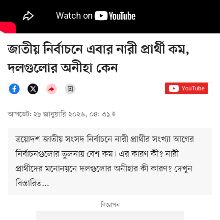
জাতীয় নির্বাচনে এবার নারী প্রার্থী কম,
দলগুলোর অনীহা কেন
আপডেট: ২৮ জানুয়ারি ২০২৬, ০৪: ৩১
ত্রয়োদশ জাতীয় সংসদ নির্বাচনে নারী প্রার্থীর সংখ্যা আগের
নির্বাচনগুলোর তুলনায় বেশ কম। এর কারণ কী? নারী
প্রার্থীদের মনোনয়নে দলগুলোর অনীহার কী কারণ? দেখুন
বিস্তারিত...