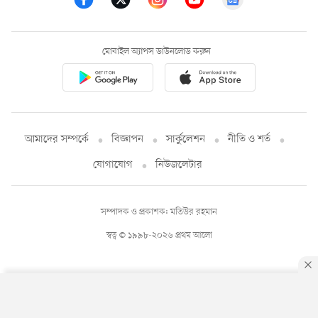
মোবাইল অ্যাপস ডাউনলোড করুন
আমাদের সম্পর্কে
বিজ্ঞাপন
সার্কুলেশন
নীতি ও শর্ত
যোগাযোগ
নিউজলেটার
সম্পাদক ও প্রকাশক: মতিউর রহমান
স্বত্ব © ১৯৯৮-২০২৬ প্রথম আলো
By using this site, you agree to our
Privacy Policy
.
OK