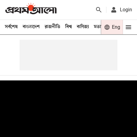
Login
সর্বশেষ
বাংলাদেশ
রাজনীতি
বিশ্ব
বাণিজ্য
মতামত
খেলা
Eng
বিনো