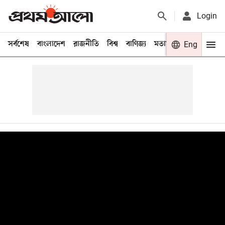
Login
সর্বশেষ
বাংলাদেশ
রাজনীতি
বিশ্ব
বাণিজ্য
মতামত
খেলা
Eng
বিনো