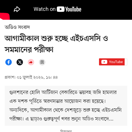
অডিও সংবাদ
আগামীকাল শুরু হচ্ছে এইচএসসি ও
সমমানের পরীক্ষা
প্রকাশ: ০১ জুলাই ২০২৬, ১৬: ৪৪
গুলশানের হোলি আর্টিজান বেকারিতে ভয়াবহ জঙ্গি হামলার
এক দশক পূর্তিতে স্মরণসভার আয়োজন করা হয়েছে।
অন্যদিকে, আগামীকাল থেকে দেশজুড়ে শুরু হচ্ছে এইচএসসি
পরীক্ষা। এ ছাড়াও গুরুত্বপূর্ণ খবর শুনুন অডিও সংবাদে...