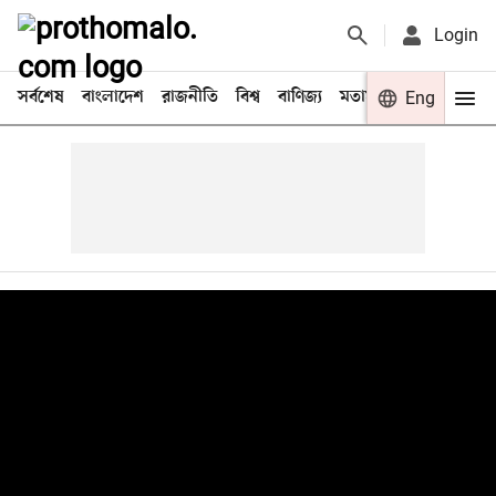
Login
সর্বশেষ
বাংলাদেশ
রাজনীতি
বিশ্ব
বাণিজ্য
মতামত
খেলা
Eng
বিনো