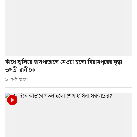
কাঁধে ঝুলিয়ে হাসপাতালে নেওয়া হলো বিরামপুরের বৃদ্ধা
তপতী রানীকে
১০ ঘণ্টা আগে